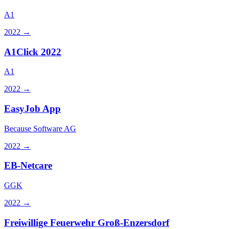
A1
2022
→
A1Click 2022
A1
2022
→
EasyJob App
Because Software AG
2022
→
EB-Netcare
GGK
2022
→
Freiwillige Feuerwehr Groß-Enzersdorf