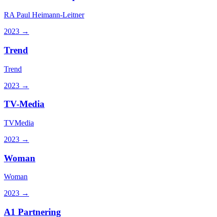
RA Paul Heimann-Leitner
2023
→
Trend
Trend
2023
→
TV-Media
TVMedia
2023
→
Woman
Woman
2023
→
A1 Partnering