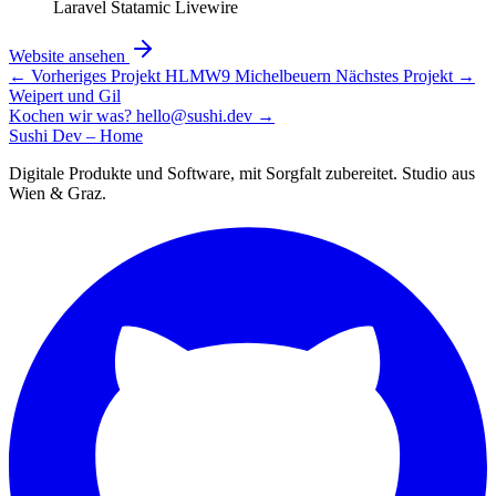
Laravel
Statamic
Livewire
Website ansehen
←
Vorheriges Projekt
HLMW9 Michelbeuern
Nächstes Projekt
→
Weipert und Gil
Kochen wir was?
hello@sushi.dev
→
Sushi Dev – Home
Digitale Produkte und Software, mit Sorgfalt zubereitet. Studio aus
Wien & Graz.