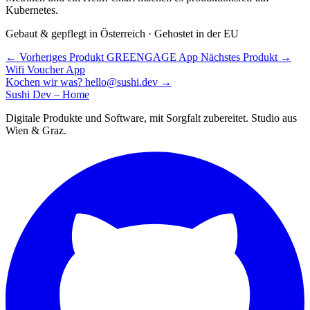
Kubernetes.
Gebaut & gepflegt in Österreich · Gehostet in der EU
←
Vorheriges Produkt
GREENGAGE App
Nächstes Produkt
→
Wifi Voucher App
Kochen wir was?
hello@sushi.dev
→
Sushi Dev – Home
Digitale Produkte und Software, mit Sorgfalt zubereitet. Studio aus
Wien & Graz.