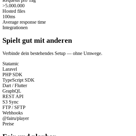
Requests pro Tag
>5.000.000
Hosted files
100ms
Average response time
Integrationen
Spielt gut mit anderen
Verbinde dein bestehendes Setup — ohne Umwege.
Statamic
Laravel
PHP SDK
TypeScript SDK
Dart / Flutter
GraphQL
REST API
S3 Sync
FTP / SFTP
Webhooks
@fairu/player
Preise