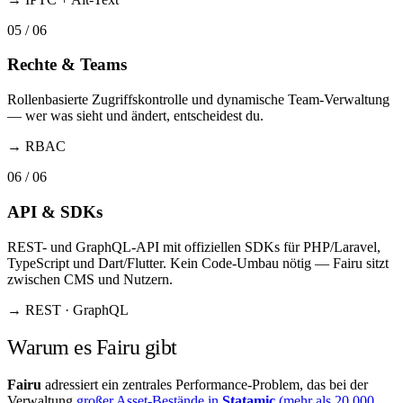
05
/ 06
Rechte & Teams
Rollenbasierte Zugriffskontrolle und dynamische Team-Verwaltung
— wer was sieht und ändert, entscheidest du.
→
RBAC
06
/ 06
API & SDKs
REST- und GraphQL-API mit offiziellen SDKs für PHP/Laravel,
TypeScript und Dart/Flutter. Kein Code-Umbau nötig — Fairu sitzt
zwischen CMS und Nutzern.
→
REST · GraphQL
Warum es Fairu gibt
Fairu
adressiert ein zentrales Performance-Problem, das bei der
Verwaltung
großer Asset-Bestände in
Statamic
(mehr als 20.000