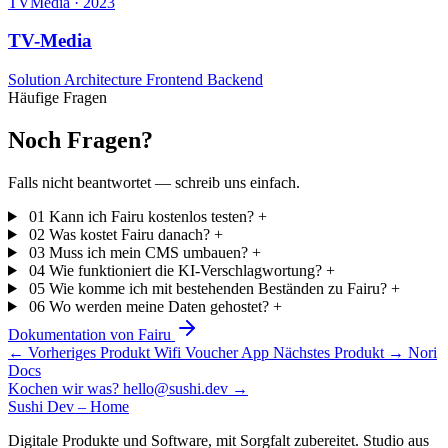
TVMedia · 2023
TV-Media
Solution Architecture
Frontend
Backend
Häufige Fragen
Noch Fragen?
Falls nicht beantwortet — schreib uns einfach.
01
Kann ich Fairu kostenlos testen?
+
02
Was kostet Fairu danach?
+
03
Muss ich mein CMS umbauen?
+
04
Wie funktioniert die KI-Verschlagwortung?
+
05
Wie komme ich mit bestehenden Beständen zu Fairu?
+
06
Wo werden meine Daten gehostet?
+
Dokumentation von Fairu
←
Vorheriges Produkt
Wifi Voucher App
Nächstes Produkt
→
Nori
Docs
Kochen wir was?
hello@sushi.dev
→
Sushi Dev – Home
Digitale Produkte und Software, mit Sorgfalt zubereitet. Studio aus